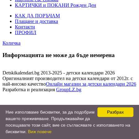
КАРТИЧКИ и ПОКАНИ Рожден Ден
КАК ДА ПОРЪЧАМ
Плащане и доставка
Контакти
ПРОФИЛ
Количка
Информацията не може да бъде немерена
Detskikalendari.bg 2013-2025 - детски календари 2026
Оригиналният производител на детски календари от 2012г. с
най-високо качество
Онлайн магазин за детски календари 2026
Разработка и реализация
GroupLZ.bg
Ние използваме бисквитки, за да подобрим
Разбрах
вашето преживяване. Продължавайки да
посещавате този сайт, вие се съгласявате с използването на
бисквитки.
Виж повече