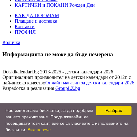
КАРТИЧКИ и ПОКАНИ Рожден Ден
КАК ДА ПОРЪЧАМ
Плащане и доставка
Контакти
ПРОФИЛ
Количка
Информацията не може да бъде немерена
Detskikalendari.bg 2013-2025 - детски календари 2026
Оригиналният производител на детски календари от 2012г. с
най-високо качество
Онлайн магазин за детски календари 2026
Разработка и реализация
GroupLZ.bg
Ние използваме бисквитки, за да подобрим
Разбрах
вашето преживяване. Продължавайки да
посещавате този сайт, вие се съгласявате с използването на
бисквитки.
Виж повече