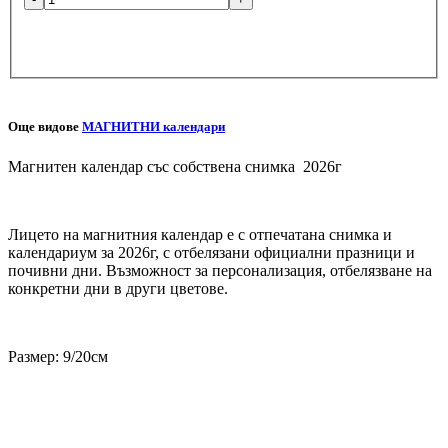
Добави снимка
Още видове
МАГНИТНИ календари
Магнитен календар със собствена снимка 2026г
Лицето на магнитния календар е с отпечатана снимка и
календариум за 2026г, с отбелязани официални празници и
почивни дни. Възможност за персонализация, отбелязване на
конкретни дни в други цветове.
Размер: 9/20см