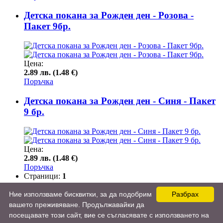
Детска покана за Рожден ден - Розова -
Пакет 9бр.
Цена:
2.89 лв. (1.48 €)
Поръчка
Детска покана за Рожден ден - Синя - Пакет
9 бр.
Цена:
2.89 лв. (1.48 €)
Поръчка
Страници:
1
Ние използваме бисквитки, за да подобрим
Разбрах
Detskikalendari.bg 2013-2025 - детски календари 2026
вашето преживяване. Продължавайки да
Оригиналният производител на детски календари от 2012г. с
посещавате този сайт, вие се съгласявате с използването на
най-високо качество
Онлайн магазин за детски календари 2026