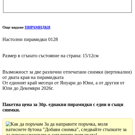
Още видове
ПИРАМИДКИ
Настолни пирамидки 0128
Размер в сгънато състояние на страна: 15/12см
Възможност за две различни отпечатани снимки (вертикални)
от двата края на пирамидката
От единият край месеци от Януари до Юни, а от другия от
Юли до Декември 2026г.
Пакетна цена за 3бр. еднакви пирамидки с едни и същи
снимки.
За да направите поръчка, моля
натиснете бутона "Добави снимка", следвайте стъпките за
да персонализирате и завършите поръчката!