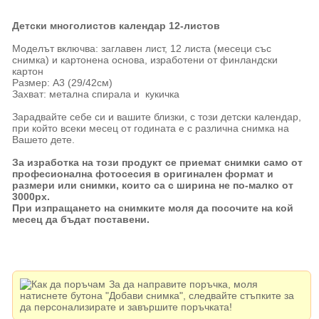
Детски многолистов календар 12-листов
Моделът включва: заглавен лист, 12 листа (месеци със
снимка) и картонена основа, изработени от финландски
картон
Размер: А3 (29/42см)
Захват: метална спирала и кукичка
Зарадвайте себе си и вашите близки, с този детски календар,
при който всеки месец от годината е с различна снимка на
Вашето дете.
За изработка на този продукт се приемат снимки само от
професионална фотосесия в оригинален формат и
размери или снимки, които са с ширина не по-малко от
3000px.
При изпращането на снимките моля да посочите на кой
месец да бъдат поставени.
За да направите поръчка, моля
натиснете бутона "Добави снимка", следвайте стъпките за
да персонализирате и завършите поръчката!