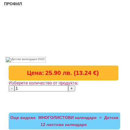
ПРОФИЛ
Детски 12-листов календар 1347
Цена:
25.90 лв. (13.24 €)
Изберете количество от продукта:
Добави снимка
Още видове
МНОГОЛИСТОВИ календари
»
Детски
12 листови календари