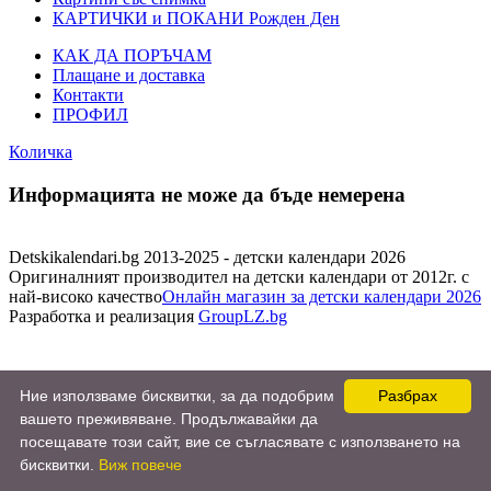
КАРТИЧКИ и ПОКАНИ Рожден Ден
КАК ДА ПОРЪЧАМ
Плащане и доставка
Контакти
ПРОФИЛ
Количка
Информацията не може да бъде немерена
Detskikalendari.bg 2013-2025 - детски календари 2026
Оригиналният производител на детски календари от 2012г. с
най-високо качество
Онлайн магазин за детски календари 2026
Разработка и реализация
GroupLZ.bg
Ние използваме бисквитки, за да подобрим
Разбрах
вашето преживяване. Продължавайки да
посещавате този сайт, вие се съгласявате с използването на
бисквитки.
Виж повече