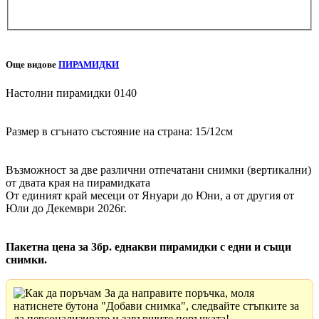
Още видове
ПИРАМИДКИ
Настолни пирамидки 0140
Размер в сгънато състояние на страна: 15/12см
Възможност за две различни отпечатани снимки (вертикални)
от двата края на пирамидката
От единият край месеци от Януари до Юни, а от другия от
Юли до Декември 2026г.
Пакетна цена за 3бр. еднакви пирамидки с едни и същи
снимки.
За да направите поръчка, моля
натиснете бутона "Добави снимка", следвайте стъпките за
да персонализирате и завършите поръчката!