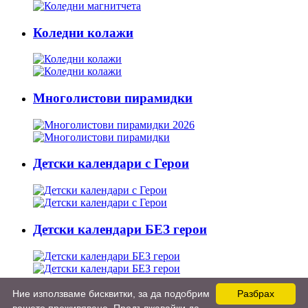
Коледни колажи
Многолистови пирамидки
Детски календари с Герои
Детски календари БЕЗ герои
Ние използваме бисквитки, за да подобрим
Разбрах
Detskikalendari.bg 2013-2025 - детски календари 2026