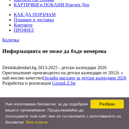
КАРТИЧКИ и ПОКАНИ Рожден Ден
КАК ДА ПОРЪЧАМ
Плащане и доставка
Контакти
ПРОФИЛ
Количка
Информацията не може да бъде немерена
Detskikalendari.bg 2013-2025 - детски календари 2026
Оригиналният производител на детски календари от 2012г. с
най-високо качество
Онлайн магазин за детски календари 2026
Разработка и реализация
GroupLZ.bg
Ние използваме бисквитки, за да подобрим
Разбрах
вашето преживяване. Продължавайки да
посещавате този сайт, вие се съгласявате с използването на
бисквитки.
Виж повече